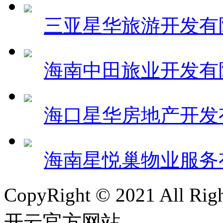
三亚星华旅游开发有
海南中田旅业开发有
海口星华房地产开发
海南星悦巢物业服务
CopyRight © 2021 All 
开云官方网站