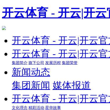
开云体育 - 开云|开
开云体育 - 开云|开云
开云体育 - 开云|开云
集团简介
旗下公司
发展历程
集团荣誉
新闻动态
集团新闻
媒体报道
开云体育 - 开云|开云
文化理念
精彩活动
星华故事