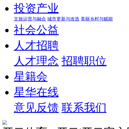
投资产业
文旅运营与融合
城市更新与改造
美丽乡村与赋能
社会公益
人才招聘
人才理念
招聘职位
星籍会
星华在线
意见反馈
联系我们