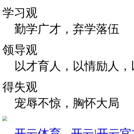
学习观
勤学广才，弃学落伍
领导观
以才育人，以情励人，
得失观
宠辱不惊，胸怀大局
开云体育 - 开云|开云