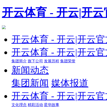
开云体育 - 开云|开
开云体育 - 开云|开云
开云体育 - 开云|开云
集团简介
旗下公司
发展历程
集团荣誉
新闻动态
集团新闻
媒体报道
开云体育 - 开云|开云
文化理念
精彩活动
星华故事