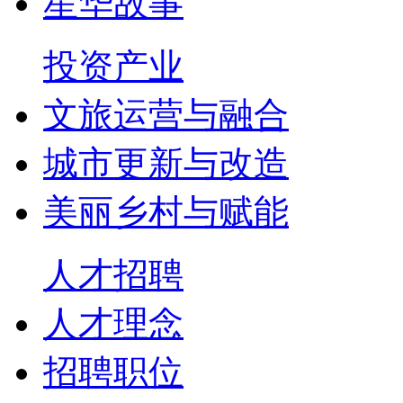
星华故事
投资产业
文旅运营与融合
城市更新与改造
美丽乡村与赋能
人才招聘
人才理念
招聘职位