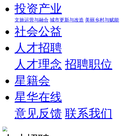
投资产业
文旅运营与融合
城市更新与改造
美丽乡村与赋能
社会公益
人才招聘
人才理念
招聘职位
星籍会
星华在线
意见反馈
联系我们