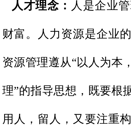
人才理念：
人是企业管
财富。人力资源是企业
资源管理遵从“以人为本
理”的指导思想，既要根
用人，留人，又要注重