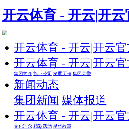
开云体育 - 开云|开
开云体育 - 开云|开云
开云体育 - 开云|开云
集团简介
旗下公司
发展历程
集团荣誉
新闻动态
集团新闻
媒体报道
开云体育 - 开云|开云
文化理念
精彩活动
星华故事