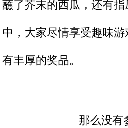
蘸了芥末的西瓜，还有指
中，大家尽情享受趣味游
有丰厚的奖品。
那么没有