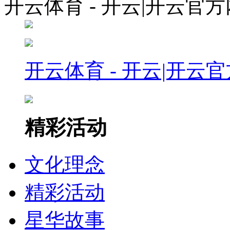
开云体育 - 开云|开云官
开云体育 - 开云|开云
精彩活动
文化理念
精彩活动
星华故事