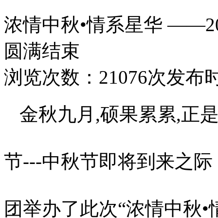
浓情中秋•情系星华 ——
圆满结束
浏览次数：21076次
发布时间
金秋九月,硕果累累,正
节---中秋节即将到来之际
团举办了此次“浓情中秋•