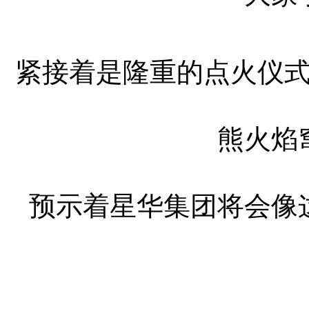
紧接着是隆重的点火仪
熊火焰
预示着星华集团将会像