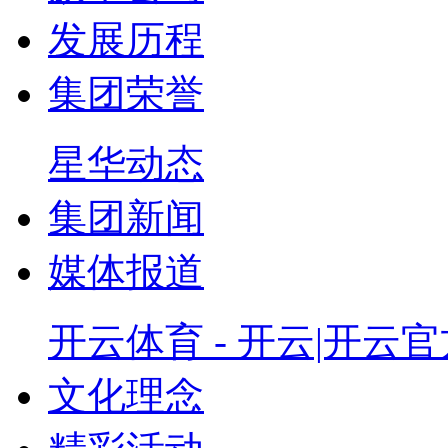
发展历程
集团荣誉
星华动态
集团新闻
媒体报道
开云体育 - 开云|开云
文化理念