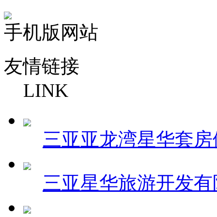
手机版网站
友情链接
LINK
三亚亚龙湾星华套房
三亚星华旅游开发有