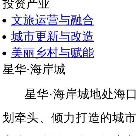
投资产业
文旅运营与融合
城市更新与改造
美丽乡村与赋能
星华·海岸城
星华
·
海岸城地处海
划牵头、倾力打造的城