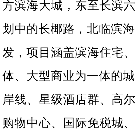
方滨海大城，东至长滨
划中的长椰路，北临滨海
发，项目涵盖滨海住宅
体、大型商业为一体的城
岸线、星级酒店群、高
购物中心、国际免税城