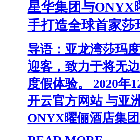
星华集团与ONY
手打造全球首家莎
导语：亚龙湾莎玛度假
迎客，致力于将无边
度假体验。 2020年1
开云官方网站 与亚
ONYX曜俪酒店集团正