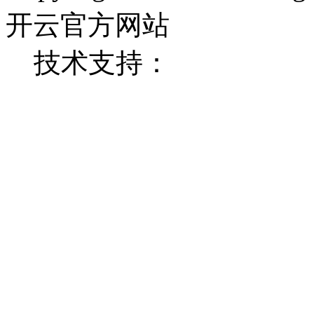
开云官方网站
技术支持：