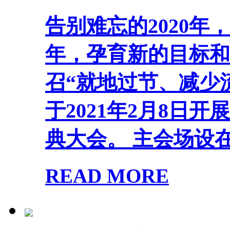
告别难忘的2020年
年，孕育新的目标和
召“就地过节、减少
于2021年2月8日
典大会。 主会场设在.
READ MORE