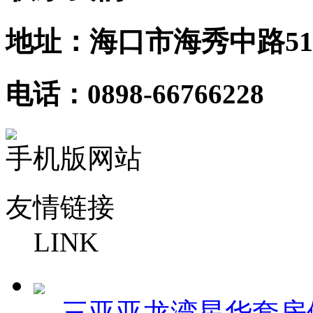
地址：海口市海秀中路51
电话：0898-66766228
手机版网站
友情链接
LINK
三亚亚龙湾星华套房