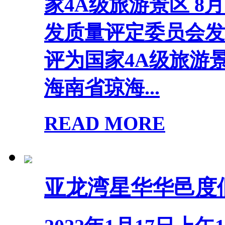
家4A级旅游景区 8
发质量评定委员会发
评为国家4A级旅游
海南省琼海...
READ MORE
亚龙湾星华华邑度