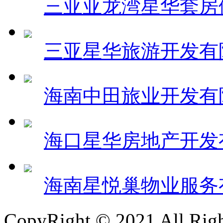
三亚亚龙湾星华套房
三亚星华旅游开发有
海南中田旅业开发有
海口星华房地产开发
海南星悦巢物业服务
CopyRight © 2021 All 