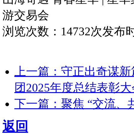
游交易会
浏览次数：14732次
发布时间
上一篇：守正出奇谋新篇
团2025年度总结表彰
下一篇：聚焦 “交流、
返回