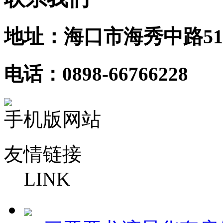
地址：海口市海秀中路51
电话：0898-66766228
手机版网站
友情链接
LINK