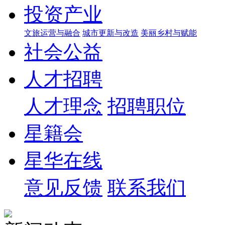
投资产业
文旅运营与融合
城市更新与改造
美丽乡村与赋能
社会公益
人才招聘
人才理念
招聘职位
星籍会
星华在线
意见反馈
联系我们